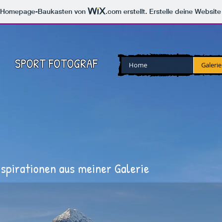
m Homepage-Baukasten von
.com
erstellt. Erstelle deine Websit
SPORT FOTOGRAF
Home
Galerie
Inspirationen aus meiner Galerie