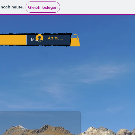
e noch heute.
Gleich loslegen
Anmelden
More