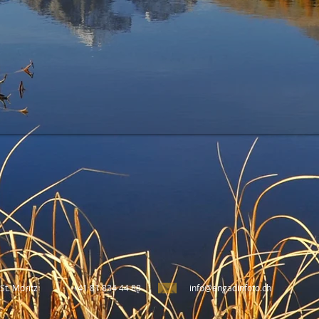
St. Moritz
+41 81 834 44 88
info@engadinfoto.ch