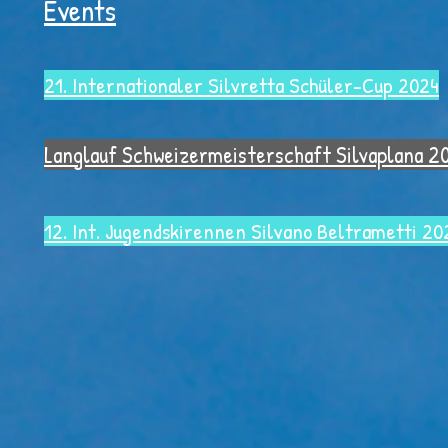
Events
21.
Internationaler Silvretta Schüler-Cup 2024
Langlauf Schweizermeisterschaft Silvaplana 2
12. Int. Jugendskirennen Silvan
o Beltra
m
etti 20