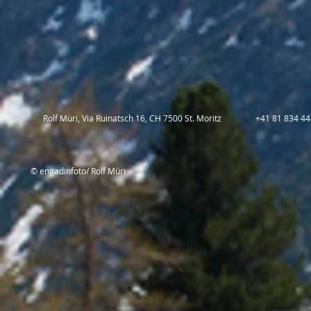
Rolf Müri, Via Ruinatsch 16, CH 7500 St. Moritz
+41 81 834 44
© engadinfoto/ Rolf Müri